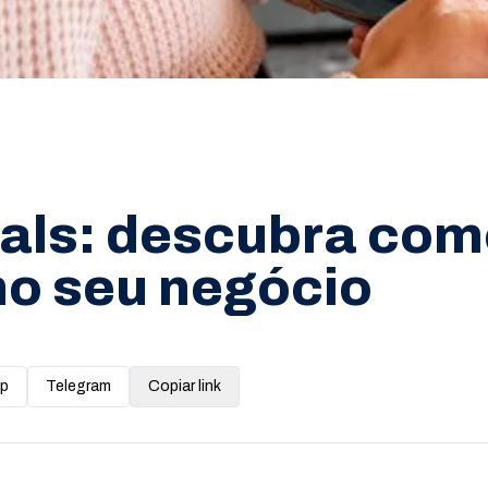
als: descubra como
no seu negócio
p
Telegram
Copiar link