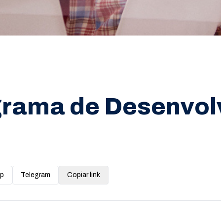
grama de Desenvol
p
Telegram
Copiar link