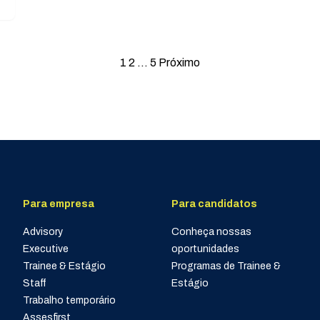
Paginação
1
2
…
5
Próximo
de
posts
Para empresa
Para candidatos
Advisory
Conheça nossas
Executive
oportunidades
Trainee & Estágio
Programas de Trainee &
Staff
Estágio
Trabalho temporário
Assesfirst