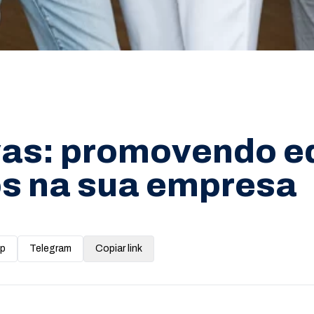
vas: promovendo e
os na sua empresa
p
Telegram
Copiar link