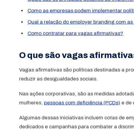
Como as empresas podem implementar polític
Qual a relação do employer branding com as
Como contratar para vagas afirmativas?
O que são vagas afirmativ
Vagas afirmativas são políticas destinadas a p
reduzir as desigualdades sociais.
Nas ações corporativas, são as medidas adotada
mulheres,
pessoas com deficiência (PCDs)
e de 
Algumas dessas iniciativas incluem cotas de em
dedicados e campanhas para combater a discrim